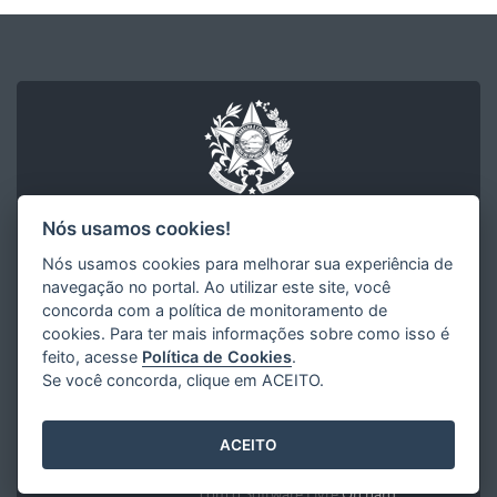
Nós usamos cookies!
Nós usamos cookies para melhorar sua experiência de
Arquivo Público do Estado do Espírito Santo
navegação no portal. Ao utilizar este site, você
Secretaria de Gestão e Recursos Humanos
concorda com a política de monitoramento de
Governo do Estado do Espírito Santo
cookies. Para ter mais informações sobre como isso é
feito, acesse
Política de Cookies
.
R. Sete de Setembro, 414 - Centro
CEP: 29015-905 - Vitória / ES
Se você concorda, clique em ACEITO.
Tel.: (27) 3636-6111
E-mail:
gestad@ape.es.gov.br
ACEITO
Desenvolvido pelo
2016
- 2026
/
com o Software Livre
Orchard