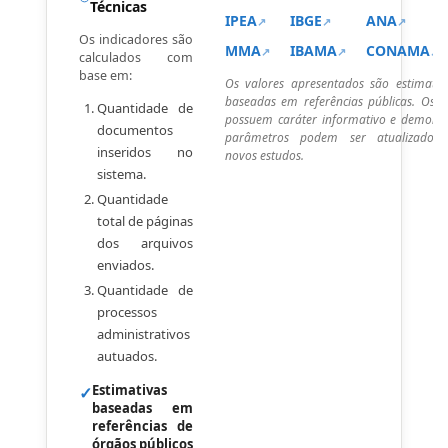
Técnicas
IPEA
IBGE
ANA
Os indicadores são
MMA
IBAMA
CONAMA
calculados com
base em:
Os valores apresentados são estimativ
baseadas em referências públicas. Os i
Quantidade de
possuem caráter informativo e demonst
documentos
parâmetros podem ser atualizados 
inseridos no
novos estudos.
sistema.
Quantidade
total de páginas
dos arquivos
enviados.
Quantidade de
processos
administrativos
autuados.
Estimativas
✓
baseadas em
referências de
órgãos públicos