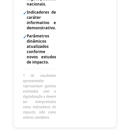
nacionais.
Indicadores de
✓
caráter
informativo e
demonstrativo.
Parâmetros
✓
dinâmicos
atualizados
conforme
novos estudos
de impacto.
* Os resultados
apresentados
representam ganhos
estimados com a
digitalização e devem
ser interpretados
como indicadores de
impacto, não como
valores contábeis.