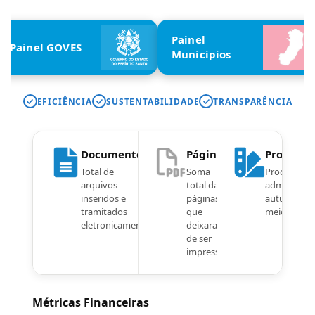
Painel
Painel GOVES
Municipios
EFICIÊNCIA
SUSTENTABILIDADE
TRANSPARÊNCIA
Documentos
Páginas
Processo
Total de
Soma
Processos
arquivos
total das
administrat
inseridos e
páginas
autuados 
tramitados
que
meio digital
eletronicamente.
deixaram
de ser
impressas.
Métricas Financeiras