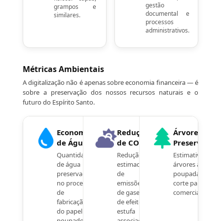
gestão
grampos e
documental e
similares.
processos
administrativos.
Métricas Ambientais
A digitalização não é apenas sobre economia financeira — é
sobre a preservação dos nossos recursos naturais e o
futuro do Espírito Santo.
Economia
Redução
Árvores
de Água
de CO₂
Preservadas
Quantidade
Redução
Estimativa de
de água
estimada
árvores adultas
preservada
de
poupadas do
no processo
emissões
corte para fins
de
de gases
comerciais.
fabricação
de efeito
do papel
estufa
poupado.
associadas