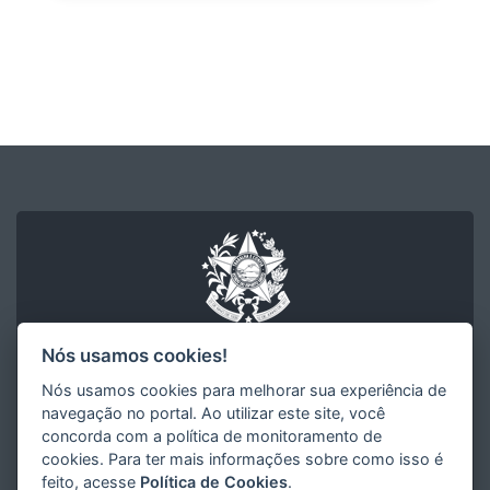
Nós usamos cookies!
Nós usamos cookies para melhorar sua experiência de
Arquivo Público do Estado do Espírito Santo
navegação no portal. Ao utilizar este site, você
Secretaria de Gestão e Recursos Humanos
concorda com a política de monitoramento de
Governo do Estado do Espírito Santo
cookies. Para ter mais informações sobre como isso é
feito, acesse
Política de Cookies
.
R. Sete de Setembro, 414 - Centro