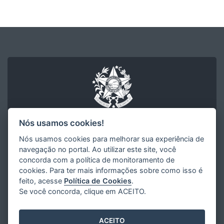
Nós usamos cookies!
Nós usamos cookies para melhorar sua experiência de
Arquivo Público do Estado do Espírito Santo
navegação no portal. Ao utilizar este site, você
Secretaria de Gestão e Recursos Humanos
concorda com a política de monitoramento de
Governo do Estado do Espírito Santo
cookies. Para ter mais informações sobre como isso é
feito, acesse
Política de Cookies
.
R. Sete de Setembro, 414 - Centro
CEP: 29015-905 - Vitória / ES
Se você concorda, clique em ACEITO.
Tel.: (27) 3636-6111
E-mail:
gestad@ape.es.gov.br
ACEITO